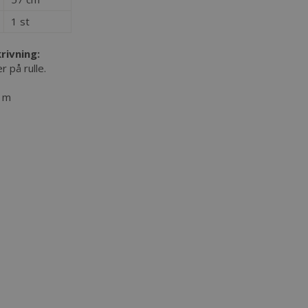
1 st
rivning:
 på rulle.
0 m