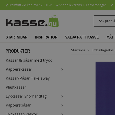
Fraktfritt vid köp över 2000 kr
Snabb leverans 1-3 arbetsdagar
B
STARTSIDAN
INSPIRATION
VÄLJA RÄTT KASSE
MÅT
PRODUKTER
Startsida
Emballage/Insl
Kassar & påsar med tryck
Papperskassar
Kassar/Påsar Take away
Plastkassar
Lyxkassar Snörhandtag
Papperspåsar
Tygkassar/väskor