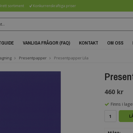
rett sortiment
Konkurrenskraftiga priser
TGUIDE
VANLIGA FRÅGOR (FAQ)
KONTAKT
OM OSS
agning
Presentpapper
Presentpapper Lila
Present
460 kr
Finns i lager
L
Mått: