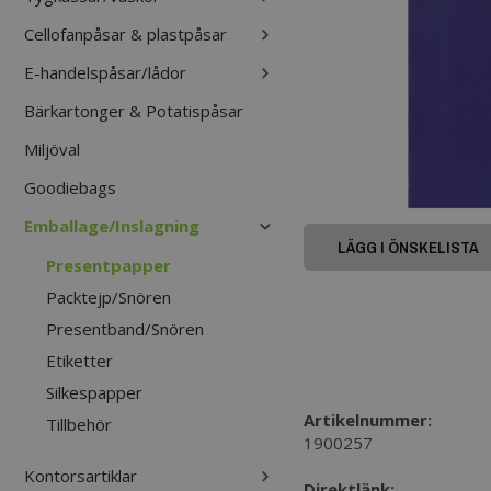
Cellofanpåsar & plastpåsar
E-handelspåsar/lådor
Bärkartonger & Potatispåsar
Miljöval
Goodiebags
Emballage/Inslagning
LÄGG I ÖNSKELISTA
Presentpapper
Packtejp/Snören
Presentband/Snören
Etiketter
Silkespapper
Artikelnummer:
Tillbehör
1900257
Kontorsartiklar
Direktlänk: