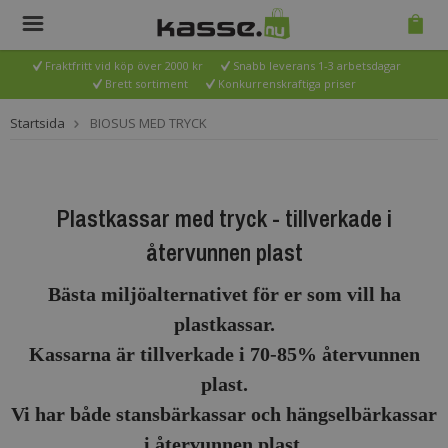
Fraktfritt vid köp över 2000 kr
Snabb leverans 1-3 arbetsdagar
Brett sortiment
Konkurrenskraftiga priser
Startsida
BIOSUS MED TRYCK
Plastkassar med tryck - tillverkade i
återvunnen plast
Bästa miljöalternativet för er som vill ha
plastkassar.
Kassarna är tillverkade i 70-85% återvunnen
plast.
Vi har både stansbärkassar och hängselbärkassar
i återvunnen plast.