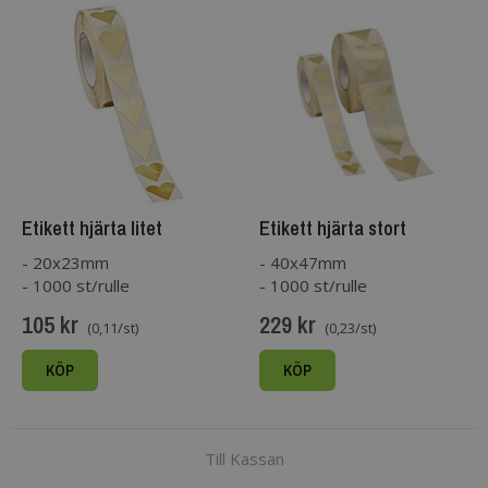
Etikett hjärta litet
Etikett hjärta stort
guldmetallic
guldmetallic
- 20x23mm
- 40x47mm
- 1000 st/rulle
- 1000 st/rulle
105 kr
229 kr
(0,11/st)
(0,23/st)
KÖP
KÖP
Till Kassan