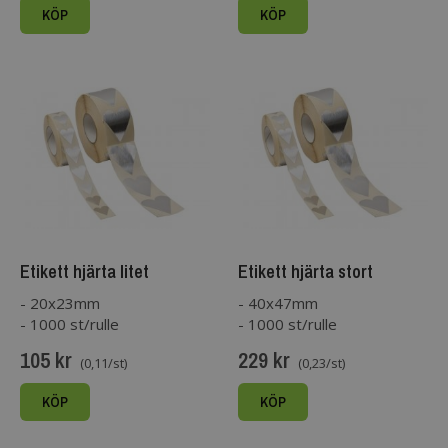
KÖP
KÖP
Etikett hjärta litet
Etikett hjärta stort
silvermetallic
silvermetallic
- 20x23mm
- 40x47mm
- 1000 st/rulle
- 1000 st/rulle
105 kr
229 kr
(0,11/st)
(0,23/st)
KÖP
KÖP