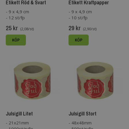
Etikett Röd & Svart
Etikett Kraftpapper
- 9 x 4,9 cm
- 9 x 4,9 cm
- 12 st/fp
- 10 st/fp
25 kr
29 kr
(2,08/st)
(2,90/st)
KÖP
KÖP
Julsigill Litet
Julsigill Stort
- 21x21mm
- 48x48mm
- 1000st/rulle
- 500st/rulle