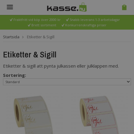
Fraktfritt vid köp över 2000 kr
Snabb leverans 1-3 arbetsdagar
Brett sortiment
Konkurrenskraftiga priser
Startsida
Etiketter & Sigill
Etiketter & Sigill
Etiketter & sigill att pynta julkassen eller julklappen med.
Sortering: