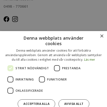
0498 - 770661
OM OSS
×
Denna webbplats använder
Kasse.nu drivs och ägs av Immenco AB i Visby, Gotland.
cookies
Immenco AB har sedan 1979 bedrivit grossistförsäljning av
Denna webbplats använder cookies för att förbättra
förpackningar, presentartiklar, vykort m.m. Mer om vårt
användarupplevelsen. Genom att använda vår webbplats samtycker
övriga sortiment finns
du till alla cookies i enlighet med vår cookiepolicy.
Läs mer
på
www.gotlandsgrossisten.se
och
www.immenco.se
.
STRIKT NÖDVÄNDIGT
PRESTANDA
INRIKTNING
FUNKTIONER
OKLASSIFICERADE
ACCEPTERA ALLA
AVVISA ALLT