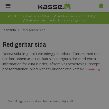
Fraktfritt vid köp över 2000 kr
Snabb leverans 1-3 arbetsdagar
Brett sortiment
Konkurrenskraftiga priser
Startsida
Redigerbar sida
Redigerbar sida
Denna sida är gjord i vår inbyggda editor. Tanken med den
här funktionen är att du kan skapa egna sidor med extra
information för dina kunder, såsom vägbeskrivning, recept,
presentationer, produktinstruktioner et.c.
Test
av
formatering...
Text till höger om en bild med hjälp av en (osynlig) tabell.