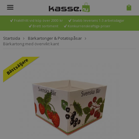
Fraktfritt vid köp över 2000 kr
Snabb leverans 1-3 arbetsdagar
Brett sortiment
Konkurrenskraftiga priser
Startsida
Bärkartonger & Potatispåsar
Bärkartong med övervikt kant
Bästsäljare