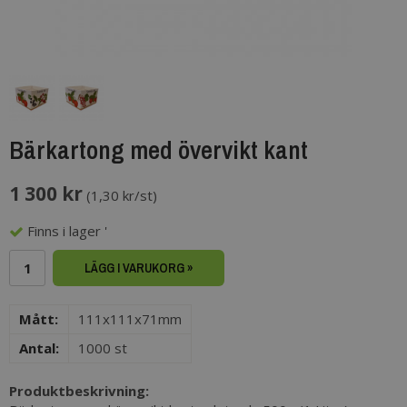
Bärkartong med övervikt kant
1 300 kr
(
1,30 kr/st
)
Finns i lager '
LÄGG I VARUKORG »
Mått:
111x111x71mm
Antal:
1000 st
Produktbeskrivning: