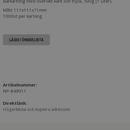
Bärkartong
med övervikt kant och tryck, 500g (1 Liter).
Mått 111x111x71mm
1000st per kartong
LÄGG I ÖNSKELISTA
Artikelnummer:
NP-849011
Direktlänk:
Högerklicka och kopiera adressen