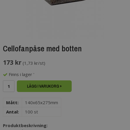
Cellofanpåse med botten
173 kr
(
1,73 kr/st
)
Finns i lager '
LÄGG I VARUKORG »
Mått:
140x65x275mm
Antal:
100 st
Produktbeskrivning: