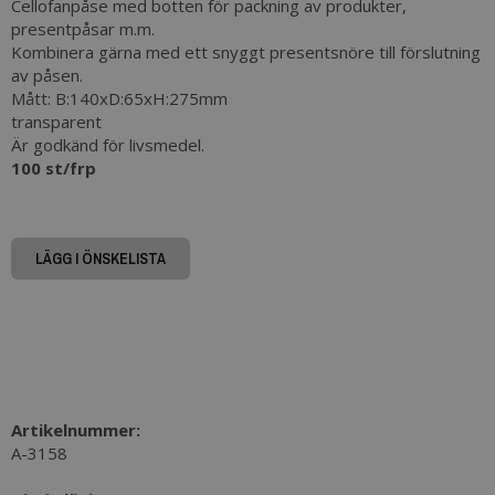
Cellofanpåse med botten för packning av produkter,
presentpåsar m.m.
Kombinera gärna med ett snyggt presentsnöre till förslutning
av påsen.
Mått: B:140xD:65xH:275mm
transparent
Är godkänd för livsmedel.
100 st/frp
LÄGG I ÖNSKELISTA
Artikelnummer:
A-3158