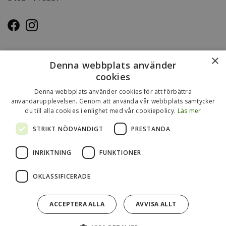
OM OSS
×
Denna webbplats använder
Kasse.nu drivs och ägs av Immenco AB i Visby, Gotland.
cookies
Immenco AB har sedan 1979 bedrivit grossistförsäljning av
Denna webbplats använder cookies för att förbättra
förpackningar, presentartiklar, vykort m.m. Mer om vårt
användarupplevelsen. Genom att använda vår webbplats samtycker
du till alla cookies i enlighet med vår cookiepolicy.
Läs mer
övriga sortiment finns
på
www.gotlandsgrossisten.se
och
www.immenco.se
.
STRIKT NÖDVÄNDIGT
PRESTANDA
INRIKTNING
FUNKTIONER
OKLASSIFICERADE
ACCEPTERA ALLA
AVVISA ALLT
Drift & produktion:
Wikinggruppen