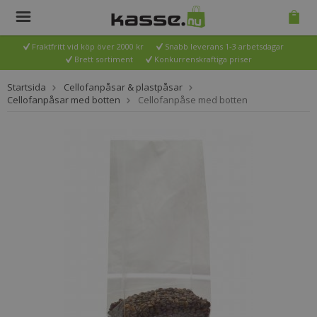
Fraktfritt vid köp över 2000 kr
Snabb leverans 1-3 arbetsdagar
Brett sortiment
Konkurrenskraftiga priser
Startsida
Cellofanpåsar & plastpåsar
Cellofanpåsar med botten
Cellofanpåse med botten