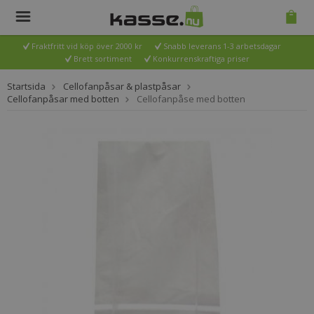
Fraktfritt vid köp över 2000 kr
Snabb leverans 1-3 arbetsdagar
Brett sortiment
Konkurrenskraftiga priser
Startsida
Cellofanpåsar & plastpåsar
Cellofanpåsar med botten
Cellofanpåse med botten