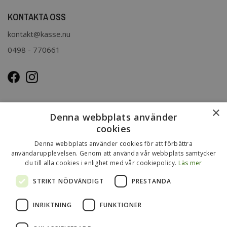
KONTAKTA OSS
kontakt@kasse.nu
0498 - 770661
OM OSS
×
Denna webbplats använder
Kasse.nu drivs och ägs av Immenco AB i Visby, Gotland.
cookies
Immenco AB har sedan 1979 bedrivit grossistförsäljning av
Denna webbplats använder cookies för att förbättra
förpackningar, presentartiklar, vykort m.m. Mer om vårt
användarupplevelsen. Genom att använda vår webbplats samtycker
du till alla cookies i enlighet med vår cookiepolicy.
Läs mer
övriga sortiment finns
på
www.gotlandsgrossisten.se
och
www.immenco.se
.
STRIKT NÖDVÄNDIGT
PRESTANDA
INRIKTNING
FUNKTIONER