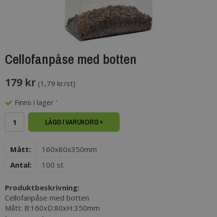
Cellofanpåse med botten
179 kr
(
1,79 kr/st
)
Finns i lager '
LÄGG I VARUKORG »
Mått:
160x80x350mm
Antal:
100 st
Produktbeskrivning:
Cellofanpåse med botten
Mått: B:160xD:80xH:350mm