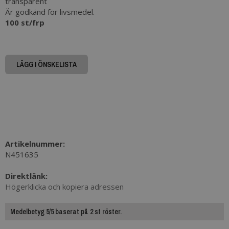
transparent
Är godkänd för livsmedel.
100 st/frp
LÄGG I ÖNSKELISTA
Artikelnummer:
N451635
Direktlänk:
Högerklicka och kopiera adressen
Medelbetyg 5/5 baserat på 2 st röster.