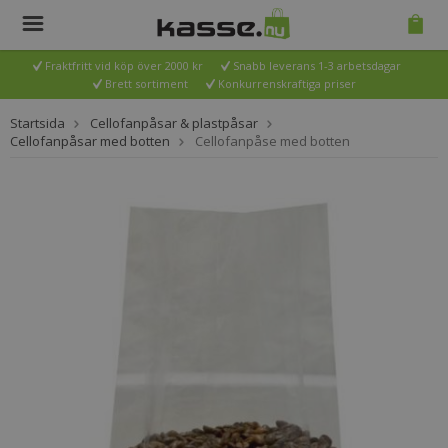
Fraktfritt vid köp över 2000 kr
Snabb leverans 1-3 arbetsdagar
Brett sortiment
Konkurrenskraftiga priser
Startsida
Cellofanpåsar & plastpåsar
Cellofanpåsar med botten
Cellofanpåse med botten