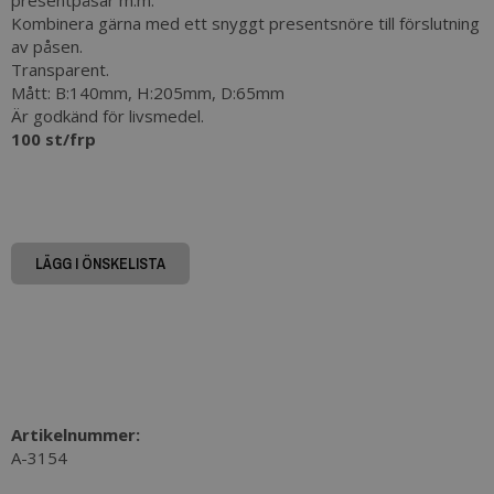
presentpåsar m.m.
Kombinera gärna med ett snyggt presentsnöre till förslutning
av påsen.
Transparent.
Mått: B:140mm, H:205mm, D:65mm
Är godkänd för livsmedel.
100 st/frp
LÄGG I ÖNSKELISTA
Artikelnummer:
A-3154