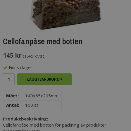
Cellofanpåse med botten
145 kr
(
1,45 kr/st
)
Finns i lager '
LÄGG I VARUKORG »
Mått:
140x65x205mm
Antal:
100 st
Produktbeskrivning:
Cellofanpåse med botten för packning av produkter,