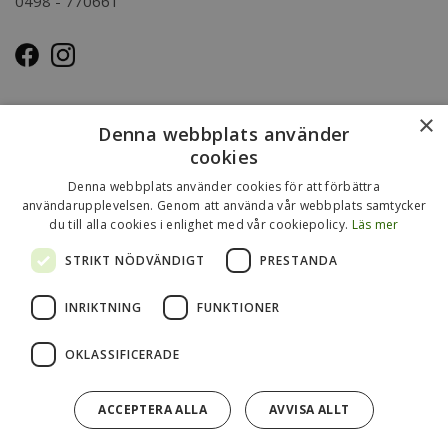
0498 - 770661
OM OSS
×
Denna webbplats använder
Kasse.nu drivs och ägs av Immenco AB i Visby, Gotland.
cookies
Immenco AB har sedan 1979 bedrivit grossistförsäljning av
Denna webbplats använder cookies för att förbättra
förpackningar, presentartiklar, vykort m.m. Mer om vårt
användarupplevelsen. Genom att använda vår webbplats samtycker
du till alla cookies i enlighet med vår cookiepolicy.
Läs mer
övriga sortiment finns
på
www.gotlandsgrossisten.se
och
www.immenco.se
.
STRIKT NÖDVÄNDIGT
PRESTANDA
INRIKTNING
FUNKTIONER
OKLASSIFICERADE
ACCEPTERA ALLA
AVVISA ALLT