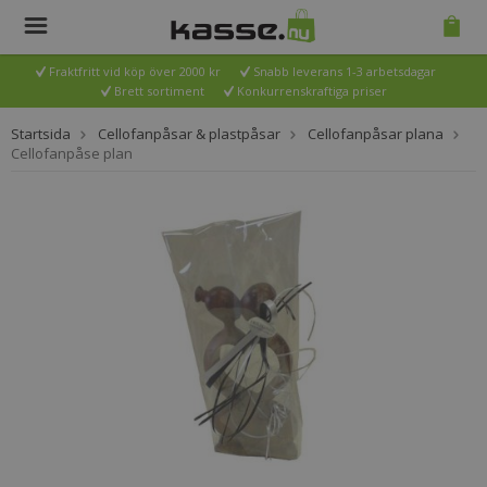
Fraktfritt vid köp över 2000 kr
Snabb leverans 1-3 arbetsdagar
Brett sortiment
Konkurrenskraftiga priser
Startsida
Cellofanpåsar & plastpåsar
Cellofanpåsar plana
Cellofanpåse plan