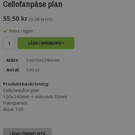
Cellofanpåse plan
55,50 kr
(
0,56 kr/st
)
Finns i lager '
LÄGG I VARUKORG »
Mått:
100/50x240mm
Antal:
100 st
Produktbeskrivning:
Cellofanpåse plan
100x240mm + sidoveck 50mm
transparent
Antal: 100
LÄGG I ÖNSKELISTA