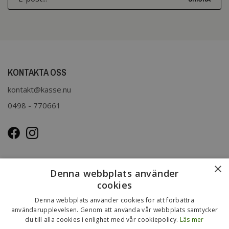
KONTAKTA OSS
kontakt@kasse.nu
0498 - 770661
OM OSS
×
Denna webbplats använder
Kasse.nu drivs och ägs av Immenco AB i Visby, Gotland.
cookies
Immenco AB har sedan 1979 bedrivit grossistförsäljning av
Denna webbplats använder cookies för att förbättra
förpackningar, presentartiklar, vykort m.m. Mer om vårt
användarupplevelsen. Genom att använda vår webbplats samtycker
du till alla cookies i enlighet med vår cookiepolicy.
Läs mer
övriga sortiment finns