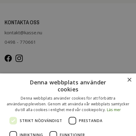
KONTAKTA OSS
kontakt@kasse.nu
0498 - 770661
OM OSS
×
Denna webbplats använder
Kasse.nu drivs och ägs av Immenco AB i Visby, Gotland.
cookies
Immenco AB har sedan 1979 bedrivit grossistförsäljning av
Denna webbplats använder cookies för att förbättra
förpackningar, presentartiklar, vykort m.m. Mer om vårt
användarupplevelsen. Genom att använda vår webbplats samtycker
du till alla cookies i enlighet med vår cookiepolicy.
Läs mer
övriga sortiment finns
på
www.gotlandsgrossisten.se
och
www.immenco.se
.
STRIKT NÖDVÄNDIGT
PRESTANDA
INRIKTNING
FUNKTIONER