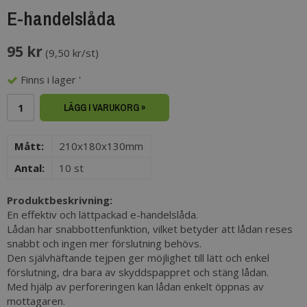
E-handelslåda
95 kr
(
9,50 kr/st
)
Finns i lager '
LÄGG I VARUKORG »
Mått:
210x180x130mm
Antal:
10 st
Produktbeskrivning:
En effektiv och lättpackad e-handelslåda.
Lådan har snabbottenfunktion, vilket betyder att lådan reses
snabbt och ingen mer förslutning behövs.
Den självhäftande tejpen ger möjlighet till lätt och enkel
förslutning, dra bara av skyddspappret och stäng lådan.
Med hjälp av perforeringen kan lådan enkelt öppnas av
mottagaren.