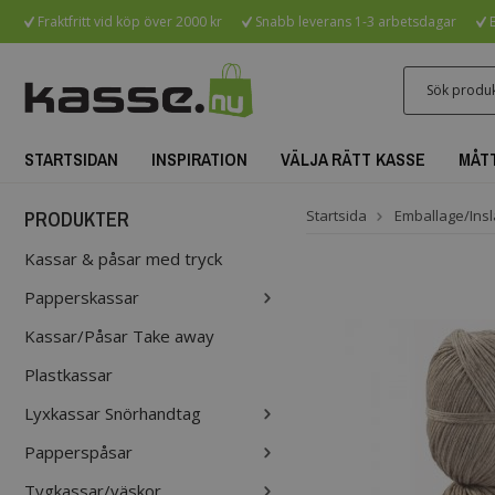
Fraktfritt vid köp över 2000 kr
Snabb leverans 1-3 arbetsdagar
B
STARTSIDAN
INSPIRATION
VÄLJA RÄTT KASSE
MÅT
PRODUKTER
Startsida
Emballage/Insl
Kassar & påsar med tryck
Papperskassar
Kassar/Påsar Take away
Plastkassar
Lyxkassar Snörhandtag
Papperspåsar
Tygkassar/väskor