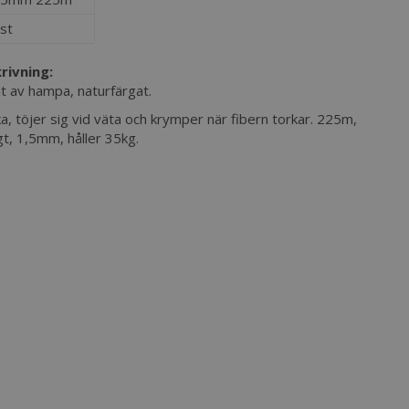
st
rivning:
at av hampa, naturfärgat.
, töjer sig vid väta och krymper när fibern torkar. 225m,
t, 1,5mm, håller 35kg.