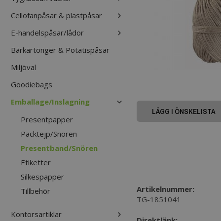
Cellofanpåsar & plastpåsar
E-handelspåsar/lådor
Bärkartonger & Potatispåsar
Miljöval
Goodiebags
Emballage/Inslagning
LÄGG I ÖNSKELISTA
Presentpapper
Packtejp/Snören
Presentband/Snören
Etiketter
Silkespapper
Artikelnummer:
Tillbehör
TG-1851041
Kontorsartiklar
Direktlänk: