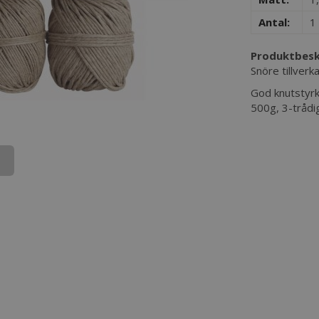
Antal:
1 
Produktbesk
Snöre tillverk
God knutstyrka
500g, 3-trådig