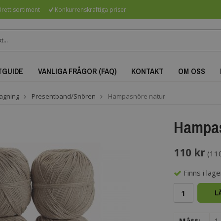
rett sortiment
Konkurrenskraftiga priser
TGUIDE
VANLIGA FRÅGOR (FAQ)
KONTAKT
OM OSS
agning
Presentband/Snören
Hampasnöre natur
Hampas
110 kr
(
110
Finns i lager
L
Mått:
1