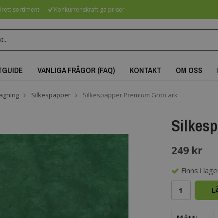
rett sortiment
Konkurrenskraftiga priser
TGUIDE
VANLIGA FRÅGOR (FAQ)
KONTAKT
OM OSS
agning
Silkespapper
Silkespapper Premium Grön ark
Silkes
249 kr
Finns i lager
L
Mått: