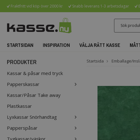
Fraktfritt vid köp över 2000 kr
Snabb leverans 1-3 arbetsdagar
B
STARTSIDAN
INSPIRATION
VÄLJA RÄTT KASSE
MÅT
PRODUKTER
Startsida
Emballage/Insl
Kassar & påsar med tryck
Papperskassar
Kassar/Påsar Take away
Plastkassar
Lyxkassar Snörhandtag
Papperspåsar
Tygkassar/väskor