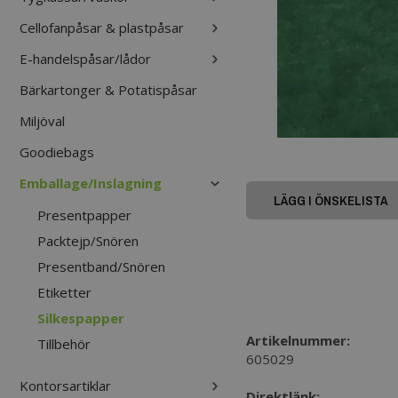
Cellofanpåsar & plastpåsar
E-handelspåsar/lådor
Bärkartonger & Potatispåsar
Miljöval
Goodiebags
Emballage/Inslagning
LÄGG I ÖNSKELISTA
Presentpapper
Packtejp/Snören
Presentband/Snören
Etiketter
Silkespapper
Artikelnummer:
Tillbehör
605029
Kontorsartiklar
Direktlänk: