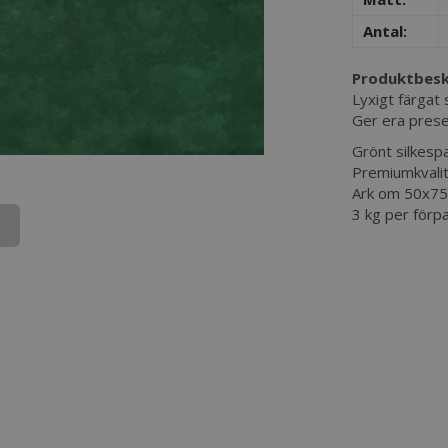
Antal:
Produktbesk
Lyxigt färgat
Ger era presen
Grönt silkespa
​Premiumkvali
Ark om 50x7
3 kg per förpa