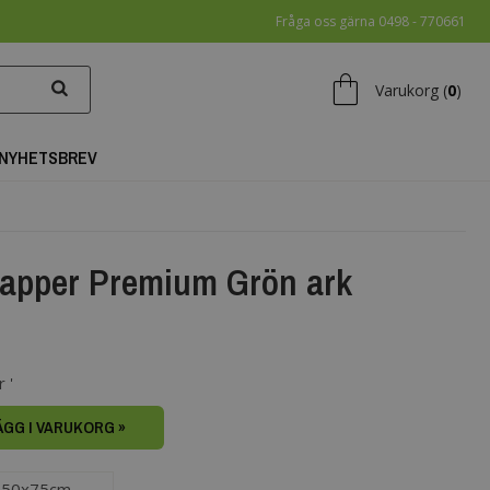
Fråga oss gärna 0498 - 770661
shopping_bag
Varukorg (
0
)
NYHETSBREV
papper Premium Grön ark
 '
ÄGG I VARUKORG »
50x75cm