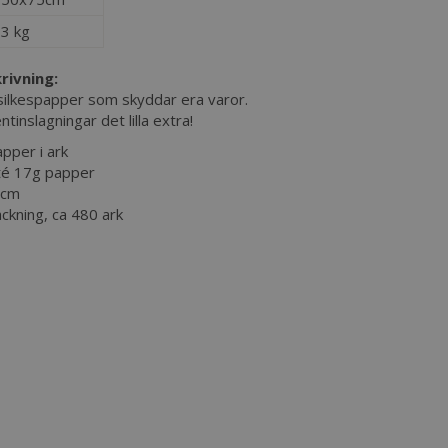
3 kg
rivning:
 silkespapper som skyddar era varor.
tinslagningar det lilla extra!
pper i ark
té 17g papper
5cm
ckning, ca 480 ark