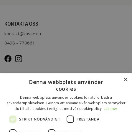
KONTAKTA OSS
kontakt@kasse.nu
0498 - 770661
OM OSS
×
Denna webbplats använder
Kasse.nu drivs och ägs av Immenco AB i Visby, Gotland.
cookies
Immenco AB har sedan 1979 bedrivit grossistförsäljning av
Denna webbplats använder cookies för att förbättra
förpackningar, presentartiklar, vykort m.m. Mer om vårt
användarupplevelsen. Genom att använda vår webbplats samtycker
övriga sortiment finns
du till alla cookies i enlighet med vår cookiepolicy.
Läs mer
på
www.gotlandsgrossisten.se
och
www.immenco.se
.
STRIKT NÖDVÄNDIGT
PRESTANDA