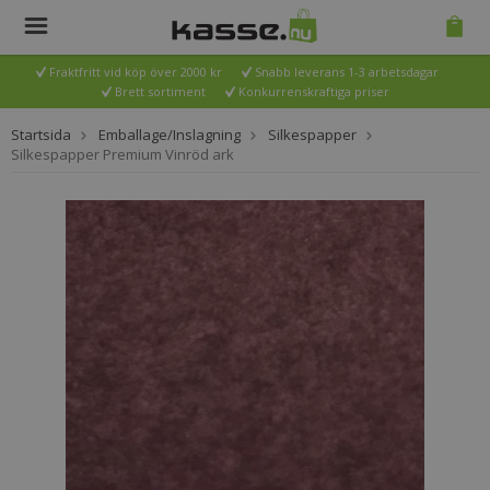
Fraktfritt vid köp över 2000 kr
Snabb leverans 1-3 arbetsdagar
Brett sortiment
Konkurrenskraftiga priser
Startsida
Emballage/Inslagning
Silkespapper
Silkespapper Premium Vinröd ark