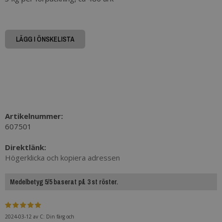
LÄGG I ÖNSKELISTA
Artikelnummer:
607501
Direktlänk:
Högerklicka och kopiera adressen
Medelbetyg 5/5 baserat på 3 st röster.
2024-03-12
av
C: Din färg och