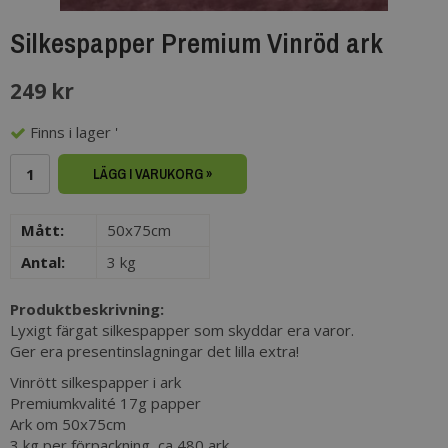
Silkespapper Premium Vinröd ark
249 kr
Finns i lager '
LÄGG I VARUKORG »
Mått:
50x75cm
Antal:
3 kg
Produktbeskrivning:
Lyxigt färgat silkespapper som skyddar era varor.
Ger era presentinslagningar det lilla extra!
Vinrött silkespapper i ark
​Premiumkvalité 17g papper
Ark om 50x75cm
3 kg per förpackning, ca 480 ark