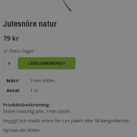
Jutesnöre natur
79 kr
Finns i lager '
LÄGG I VARUKORG »
Mått:
1mm 900m
Antal:
1 st
Produktbeskrivning:
Snöre i naturlig jute, 1mm tjockt.
Snyggt och starkt snöre för t.ex paket eller till hängetiketter.
Nystan om 900m