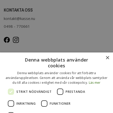
KONTAKTA OSS
kontakt@kasse.nu
0498 - 770661
OM OSS
×
Denna webbplats använder
Kasse.nu drivs och ägs av Immenco AB i Visby, Gotland.
cookies
Immenco AB har sedan 1979 bedrivit grossistförsäljning av
Denna webbplats använder cookies för att förbättra
förpackningar, presentartiklar, vykort m.m. Mer om vårt
användarupplevelsen. Genom att använda vår webbplats samtycker
du till alla cookies i enlighet med vår cookiepolicy.
Läs mer
övriga sortiment finns
på
www.gotlandsgrossisten.se
och
www.immenco.se
.
STRIKT NÖDVÄNDIGT
PRESTANDA
INRIKTNING
FUNKTIONER