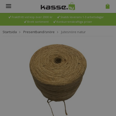
Fraktfritt vid köp över 2000 kr
Snabb leverans 1-3 arbetsdagar
Brett sortiment
Konkurrenskraftiga priser
Startsida
Presentband/snöre
Jutesnöre natur