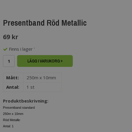
Presentband Röd Metallic
69 kr
Finns i lager '
LÄGG I VARUKORG »
Mått:
250m x 10mm
Antal:
1 st
Produktbeskrivning:
Presentband standard
250m x 10mm
Röd Metallic
Antal: 1