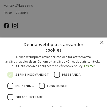
kontakt@kasse.nu
0498 - 770661
OM OSS
×
Denna webbplats använder
Kasse.nu drivs och ägs av Immenco AB i Visby, Gotland.
cookies
Immenco AB har sedan 1979 bedrivit grossistförsäljning av
Denna webbplats använder cookies för att förbättra
förpackningar, presentartiklar, vykort m.m. Mer om vårt
användarupplevelsen. Genom att använda vår webbplats samtycker
du till alla cookies i enlighet med vår cookiepolicy.
Läs mer
övriga sortiment finns
på
www.gotlandsgrossisten.se
och
www.immenco.se
.
STRIKT NÖDVÄNDIGT
PRESTANDA
INRIKTNING
FUNKTIONER
OKLASSIFICERADE