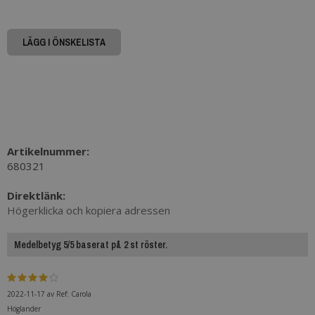
LÄGG I ÖNSKELISTA
Artikelnummer:
680321
Direktlänk:
Högerklicka och kopiera adressen
Medelbetyg 5/5 baserat på 2 st röster.
2022-11-17
av
Ref: Carola
Höglander