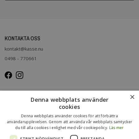
KONTAKTA OSS
kontakt@kasse.nu
0498 - 770661
OM OSS
×
Denna webbplats använder
Kasse.nu drivs och ägs av Immenco AB i Visby, Gotland.
cookies
Immenco AB har sedan 1979 bedrivit grossistförsäljning av
Denna webbplats använder cookies för att förbättra
förpackningar, presentartiklar, vykort m.m. Mer om vårt
användarupplevelsen. Genom att använda vår webbplats samtycker
du till alla cookies i enlighet med vår cookiepolicy.
Läs mer
övriga sortiment finns
på
www.gotlandsgrossisten.se
och
www.immenco.se
.
STRIKT NÖDVÄNDIGT
PRESTANDA