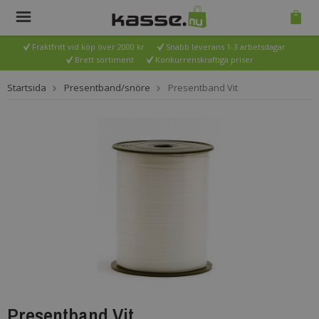
Fraktfritt vid köp över 2000 kr
Snabb leverans 1-3 arbetsdagar
Brett sortiment
Konkurrenskraftiga priser
Startsida
Presentband/snöre
Presentband Vit
Presentband Vit