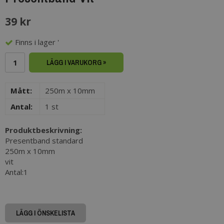
39 kr
Finns i lager '
LÄGG I VARUKORG »
Mått:
250m x 10mm
Antal:
1 st
Produktbeskrivning:
Presentband standard
250m x 10mm
vit
Antal:1
LÄGG I ÖNSKELISTA