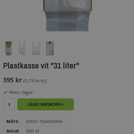
Plastkasse vit "31 liter"
395 kr
(
0,79 kr/st
)
Finns i lager '
LÄGG I VARUKORG »
Mått:
300x170x600mm
Antal:
500 st