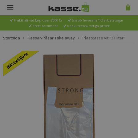
Fraktfritt vid köp över 2000 kr
Snabb leverans 1-3 arbetsdagar
Brett sortiment
Konkurrenskraftiga priser
Startsida
Kassar/Påsar Take away
Plastkasse vit "31 liter"
Bästsäljare