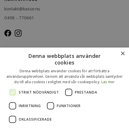
kontakt@kasse.nu
0498 - 770661
OM OSS
×
Denna webbplats använder
Kasse.nu drivs och ägs av Immenco AB i Visby, Gotland.
cookies
Immenco AB har sedan 1979 bedrivit grossistförsäljning av
Denna webbplats använder cookies för att förbättra
förpackningar, presentartiklar, vykort m.m. Mer om vårt
användarupplevelsen. Genom att använda vår webbplats samtycker
du till alla cookies i enlighet med vår cookiepolicy.
Läs mer
övriga sortiment finns
på
www.gotlandsgrossisten.se
och
www.immenco.se
.
STRIKT NÖDVÄNDIGT
PRESTANDA
INRIKTNING
FUNKTIONER
OKLASSIFICERADE