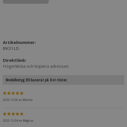
Artikelnummer:
BK31LD
Direktlänk:
Högerklicka och kopiera adressen
Medelbetyg 5/5 baserat på 8 st röster.
2025-12-06
av
Monika
2025-12-04
av
Magnus