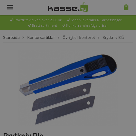
Fraktfritt vid köp över 2000 kr
Snabb leverans 1-3 arbetsdagar
Brett sortiment
Konkurrenskraftiga priser
Startsida
Kontorsartiklar
Övrigt till kontoret
Brytkniv Blå
Brytkniv Blå