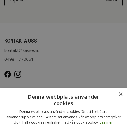
SKICKA
KONTAKTA OSS
kontakt@kasse.nu
0498 - 770661
OM OSS
×
Denna webbplats använder
Kasse.nu drivs och ägs av Immenco AB i Visby, Gotland.
cookies
Immenco AB har sedan 1979 bedrivit grossistförsäljning av
Denna webbplats använder cookies för att förbättra
förpackningar, presentartiklar, vykort m.m. Mer om vårt
användarupplevelsen. Genom att använda vår webbplats samtycker
du till alla cookies i enlighet med vår cookiepolicy.
Läs mer
övriga sortiment finns