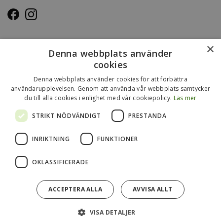
OM OSS
×
Denna webbplats använder
Kasse.nu drivs och ägs av Immenco AB i Visby, Gotland.
cookies
Immenco AB har sedan 1979 bedrivit grossistförsäljning av
Denna webbplats använder cookies för att förbättra
förpackningar, presentartiklar, vykort m.m. Mer om vårt
användarupplevelsen. Genom att använda vår webbplats samtycker
du till alla cookies i enlighet med vår cookiepolicy.
Läs mer
övriga sortiment finns
på
www.gotlandsgrossisten.se
och
www.immenco.se
.
STRIKT NÖDVÄNDIGT
PRESTANDA
INRIKTNING
FUNKTIONER
OKLASSIFICERADE
ACCEPTERA ALLA
AVVISA ALLT
Drift & produktion:
Wikinggruppen
VISA DETALJER