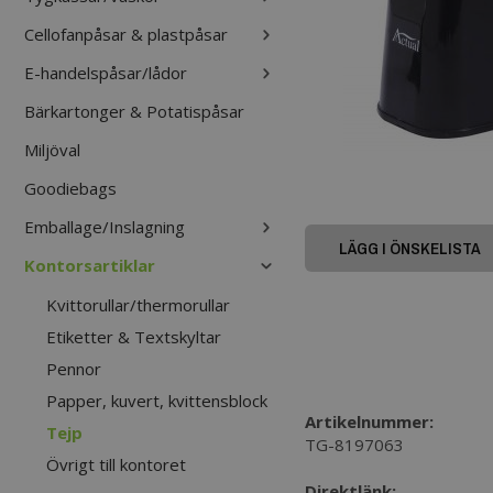
Cellofanpåsar & plastpåsar
E-handelspåsar/lådor
Bärkartonger & Potatispåsar
Miljöval
Goodiebags
Emballage/Inslagning
LÄGG I ÖNSKELISTA
Kontorsartiklar
Kvittorullar/thermorullar
Etiketter & Textskyltar
Pennor
Papper, kuvert, kvittensblock
Artikelnummer:
Tejp
TG-8197063
Övrigt till kontoret
Direktlänk: