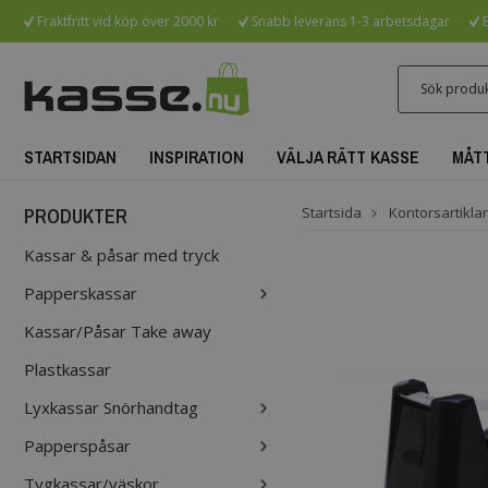
Fraktfritt vid köp över 2000 kr
Snabb leverans 1-3 arbetsdagar
B
STARTSIDAN
INSPIRATION
VÄLJA RÄTT KASSE
MÅT
PRODUKTER
Startsida
Kontorsartiklar
Kassar & påsar med tryck
Papperskassar
Kassar/Påsar Take away
Plastkassar
Lyxkassar Snörhandtag
Papperspåsar
Tygkassar/väskor