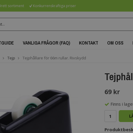
rett sortiment
Konkurrenskraftiga priser
TGUIDE
VANLIGA FRÅGOR (FAQ)
KONTAKT
OM OSS
Tejp
Tejphållare för 66m rullar. Rivskydd
Tejphål
69 kr
Finns i lager
L
Produktbesk