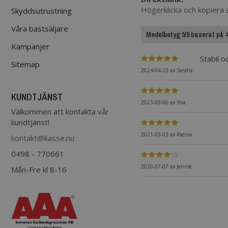
Högerklicka och kopiera
Skyddsutrustning
Våra bästsäljare
Medelbetyg 5/5 baserat på 4 
Kampanjer
Stabil o
Sitemap
2024-04-23
av
Sarahs
KUNDTJÄNST
2023-09-06
av
Ylva
Välkommen att kontakta vår
kundtjänst!
2021-09-03
av
Ksenia
kontakt@kasse.nu
0498 - 770661
2020-07-07
av
Jennie
Mån-Fre kl 8-16