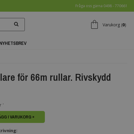
Fråga oss gärna 0498 - 770661
shopping_bag
Varukorg (
0
)
NYHETSBREV
lare för 66m rullar. Rivskydd
 '
ÄGG I VARUKORG »
rivning: