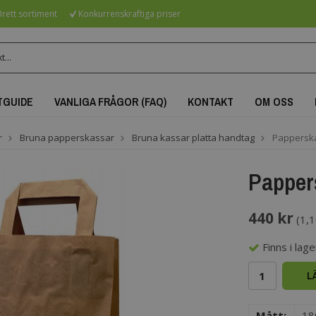
rett sortiment
Konkurrenskraftiga priser
TGUIDE
VANLIGA FRÅGOR (FAQ)
KONTAKT
OM OSS
r
Bruna papperskassar
Bruna kassar platta handtag
Pappersk
Papper
440 kr
(
1,1
Finns i lager
L
Mått:
18