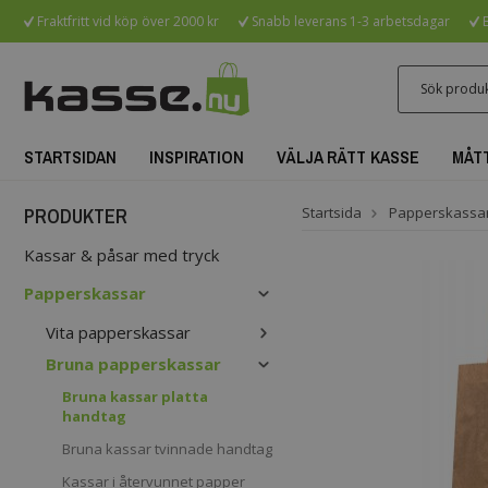
Fraktfritt vid köp över 2000 kr
Snabb leverans 1-3 arbetsdagar
B
STARTSIDAN
INSPIRATION
VÄLJA RÄTT KASSE
MÅT
PRODUKTER
Startsida
Papperskassa
Kassar & påsar med tryck
Papperskassar
Vita papperskassar
Bruna papperskassar
Bruna kassar platta
handtag
Bruna kassar tvinnade handtag
Kassar i återvunnet papper