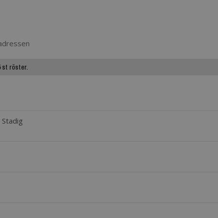
 adressen
st röster.
 Stadig