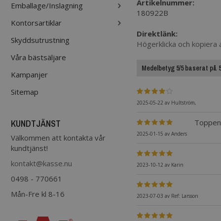
Artikelnummer:
Emballage/Inslagning
180922B
Kontorsartiklar
Direktlänk:
Skyddsutrustning
Högerklicka och kopiera
Våra bästsäljare
Medelbetyg 5/5 baserat på 5 
Kampanjer
Sitemap
2025-05-22
av
Hultström,
KUNDTJÄNST
Toppen
2025-01-15
av
Anders
Välkommen att kontakta vår
kundtjänst!
kontakt@kasse.nu
2023-10-12
av
Karin
0498 - 770661
Mån-Fre kl 8-16
2023-07-03
av
Ref: Larsson