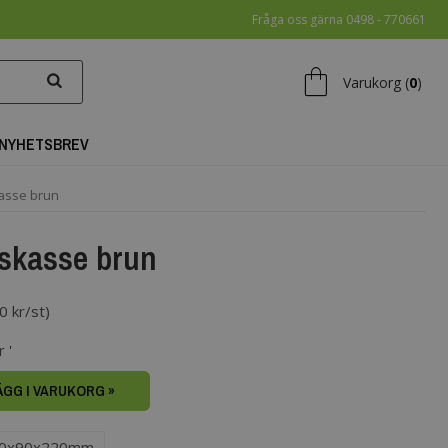
Fråga oss gärna 0498 - 770661
shopping_bag
Varukorg (
0
)
NYHETSBREV
asse brun
skasse brun
0 kr/st
)
 '
ÄGG I VARUKORG »
0x90x220mm