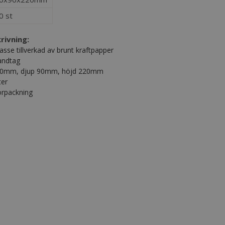
0 st
rivning:
asse tillverkad av brunt kraftpapper
andtag
180mm, djup 90mm, höjd 220mm
ter
förpackning