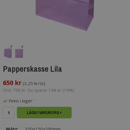
Papperskasse Lila
650 kr
(
3,25 kr/st
)
Ord. 798 kr. Du sparar 148 kr (19%)
Finns i lager '
LÄGG I VARUKORG »
Mått:
350x150x390mm