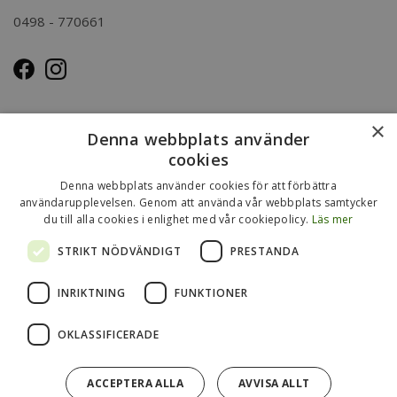
0498 - 770661
OM OSS
×
Denna webbplats använder
Kasse.nu drivs och ägs av Immenco AB i Visby, Gotland.
cookies
Immenco AB har sedan 1979 bedrivit grossistförsäljning av
Denna webbplats använder cookies för att förbättra
förpackningar, presentartiklar, vykort m.m. Mer om vårt
användarupplevelsen. Genom att använda vår webbplats samtycker
du till alla cookies i enlighet med vår cookiepolicy.
Läs mer
övriga sortiment finns
på
www.gotlandsgrossisten.se
och
www.immenco.se
.
STRIKT NÖDVÄNDIGT
PRESTANDA
INRIKTNING
FUNKTIONER
OKLASSIFICERADE
ACCEPTERA ALLA
AVVISA ALLT