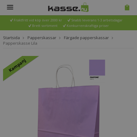
Fraktfritt vid köp över 2000 kr
Snabb leverans 1-3 arbetsdagar
Brett sortiment
Konkurrenskraftiga priser
Startsida
Papperskassar
Färgade papperskassar
Papperskasse Lila
Kampanj