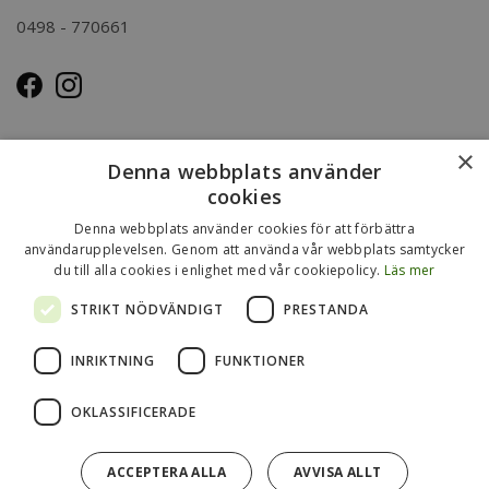
0498 - 770661
OM OSS
×
Denna webbplats använder
Kasse.nu drivs och ägs av Immenco AB i Visby, Gotland.
cookies
Immenco AB har sedan 1979 bedrivit grossistförsäljning av
Denna webbplats använder cookies för att förbättra
förpackningar, presentartiklar, vykort m.m. Mer om vårt
användarupplevelsen. Genom att använda vår webbplats samtycker
du till alla cookies i enlighet med vår cookiepolicy.
Läs mer
övriga sortiment finns
på
www.gotlandsgrossisten.se
och
www.immenco.se
.
STRIKT NÖDVÄNDIGT
PRESTANDA
INRIKTNING
FUNKTIONER
OKLASSIFICERADE
ACCEPTERA ALLA
AVVISA ALLT