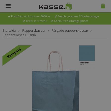
Fraktfritt vid köp över 2000 kr
Snabb leverans 1-3 arbetsdagar
Brett sortiment
Konkurrenskraftiga priser
Startsida
Papperskassar
Färgade papperskassar
Papperskasse Ljusblå
Kampanj