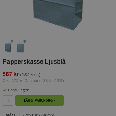
Papperskasse Ljusblå
587 kr
(
2,35 kr/st
)
Ord. 675 kr. Du sparar 88 kr (13%)
Finns i lager '
LÄGG I VARUKORG »
Mått:
220x100x280mm