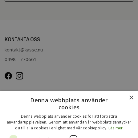
KONTAKTA OSS
kontakt@kasse.nu
0498 - 770661
OM OSS
×
Denna webbplats använder
Kasse.nu drivs och ägs av Immenco AB i Visby, Gotland.
cookies
Immenco AB har sedan 1979 bedrivit grossistförsäljning av
Denna webbplats använder cookies för att förbättra
förpackningar, presentartiklar, vykort m.m. Mer om vårt
användarupplevelsen. Genom att använda vår webbplats samtycker
du till alla cookies i enlighet med vår cookiepolicy.
Läs mer
övriga sortiment finns
på
www.gotlandsgrossisten.se
och
www.immenco.se
.