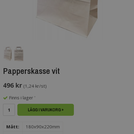
Papperskasse vit
496 kr
(
1,24 kr/st
)
Finns i lager '
LÄGG I VARUKORG »
Mått:
180x90x220mm