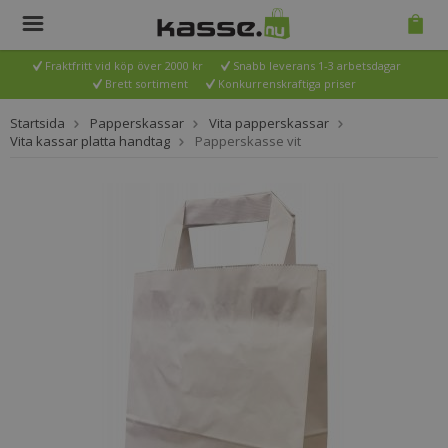
Fraktfritt vid köp över 2000 kr
Snabb leverans 1-3 arbetsdagar
Brett sortiment
Konkurrenskraftiga priser
Startsida
Papperskassar
Vita papperskassar
Vita kassar platta handtag
Papperskasse vit