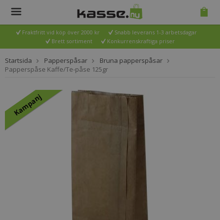
Fraktfritt vid köp över 2000 kr
Snabb leverans 1-3 arbetsdagar
Brett sortiment
Konkurrenskraftiga priser
Startsida
Papperspåsar
Bruna papperspåsar
Papperspåse Kaffe/Te-påse 125gr
Kampanj