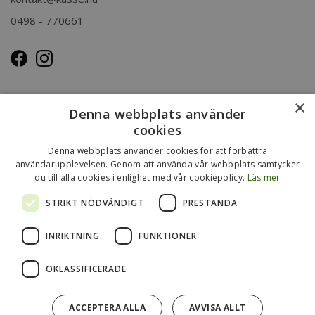
0498 - 770661
OM OSS
×
Denna webbplats använder
Kasse.nu drivs och ägs av Immenco AB i Visby, Gotland.
cookies
Immenco AB har sedan 1979 bedrivit grossistförsäljning av
Denna webbplats använder cookies för att förbättra
förpackningar, presentartiklar, vykort m.m. Mer om vårt
användarupplevelsen. Genom att använda vår webbplats samtycker
du till alla cookies i enlighet med vår cookiepolicy.
Läs mer
övriga sortiment finns
på
www.gotlandsgrossisten.se
och
www.immenco.se
.
STRIKT NÖDVÄNDIGT
PRESTANDA
INRIKTNING
FUNKTIONER
OKLASSIFICERADE
ACCEPTERA ALLA
AVVISA ALLT