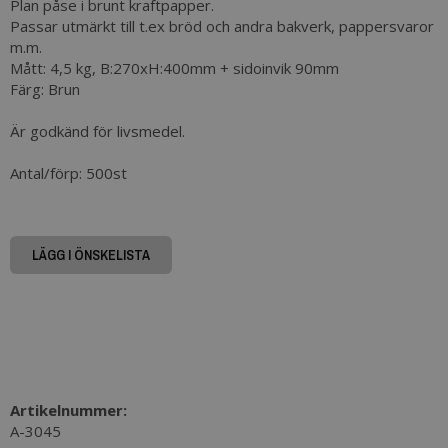
Plan påse i brunt kraftpapper.
Passar utmärkt till t.ex bröd och andra bakverk, pappersvaror
m.m.
Mått: 4,5 kg, B:270xH:400mm + sidoinvik 90mm
Färg: Brun
Är godkänd för livsmedel.
Antal/förp: 500st
LÄGG I ÖNSKELISTA
Artikelnummer:
A-3045