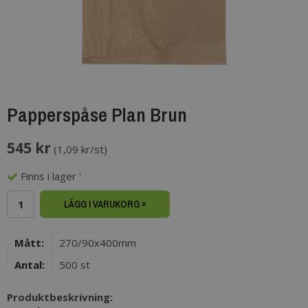
Papperspåse Plan Brun
545 kr
(
1,09 kr/st
)
Finns i lager '
LÄGG I VARUKORG »
Mått:
270/90x400mm
Antal:
500 st
Produktbeskrivning: