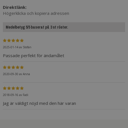
Direktlänk:
Högerklicka och kopiera adressen
Medelbetyg 5/5 baserat på 3 st röster.
2025-01-14
av
Stefan
Passade perfekt för ändamålet
2020-09-30
av
Anna
2018-09-16
av
Fadi
Jag är väldigt nöjd med den här varan