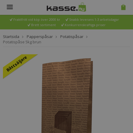
Fraktfritt vid köp över 2000 kr
Snabb leverans 1-3 arbetsdagar
Brett sortiment
Konkurrenskraftiga priser
Startsida
Papperspåsar
Potatispåsar
Potatispåse 5kg brun
Bästsäljare