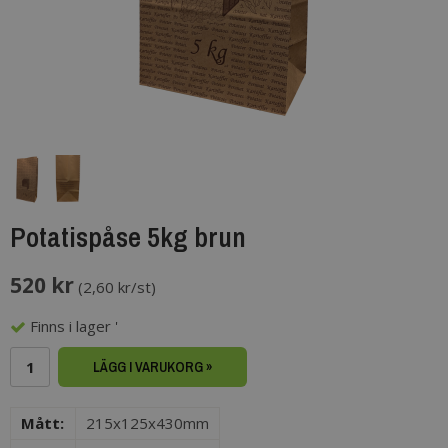
Potatispåse 5kg brun
520 kr
(
2,60 kr/st
)
Finns i lager '
LÄGG I VARUKORG »
Mått:
215x125x430mm