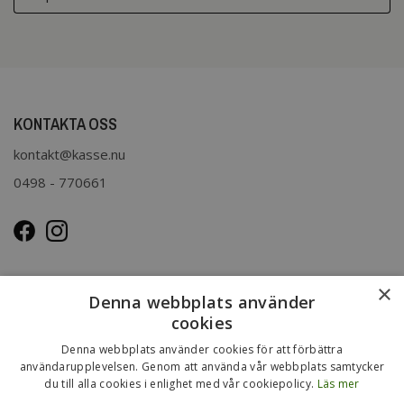
KONTAKTA OSS
kontakt@kasse.nu
0498 - 770661
OM OSS
×
Denna webbplats använder
Kasse.nu drivs och ägs av Immenco AB i Visby, Gotland.
cookies
Immenco AB har sedan 1979 bedrivit grossistförsäljning av
Denna webbplats använder cookies för att förbättra
förpackningar, presentartiklar, vykort m.m. Mer om vårt
användarupplevelsen. Genom att använda vår webbplats samtycker
du till alla cookies i enlighet med vår cookiepolicy.
Läs mer
övriga sortiment finns