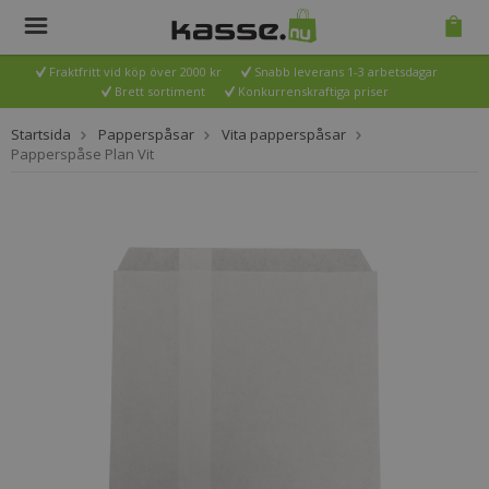
Fraktfritt vid köp över 2000 kr
Snabb leverans 1-3 arbetsdagar
Brett sortiment
Konkurrenskraftiga priser
Startsida
Papperspåsar
Vita papperspåsar
Papperspåse Plan Vit