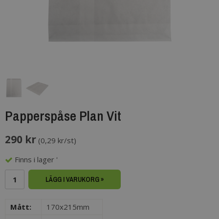
Papperspåse Plan Vit
290 kr
(
0,29 kr/st
)
Finns i lager '
LÄGG I VARUKORG »
Mått:
170x215mm