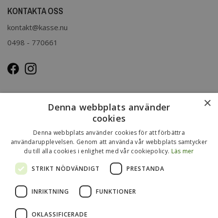
KONTAKTA OSS
kontakt@kasse.nu
0498 - 770661
OM OSS
×
Denna webbplats använder
Kasse.nu drivs och ägs av Immenco AB i Visby, Gotland.
cookies
Immenco AB har sedan 1979 bedrivit grossistförsäljning av
Denna webbplats använder cookies för att förbättra
förpackningar, presentartiklar, vykort m.m. Mer om vårt
användarupplevelsen. Genom att använda vår webbplats samtycker
du till alla cookies i enlighet med vår cookiepolicy.
Läs mer
övriga sortiment finns
på
www.gotlandsgrossisten.se
och
www.immenco.se
.
STRIKT NÖDVÄNDIGT
PRESTANDA
INRIKTNING
FUNKTIONER
OKLASSIFICERADE