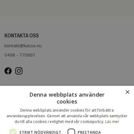
KONTAKTA OSS
kontakt@kasse.nu
0498 - 770661
OM OSS
×
Denna webbplats använder
Kasse.nu drivs och ägs av Immenco AB i Visby, Gotland.
cookies
Immenco AB har sedan 1979 bedrivit grossistförsäljning av
Denna webbplats använder cookies för att förbättra
förpackningar, presentartiklar, vykort m.m. Mer om vårt
användarupplevelsen. Genom att använda vår webbplats samtycker
du till alla cookies i enlighet med vår cookiepolicy.
Läs mer
övriga sortiment finns
på
www.gotlandsgrossisten.se
och
www.immenco.se
.
STRIKT NÖDVÄNDIGT
PRESTANDA