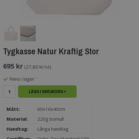
Tygkasse Natur Kraftig Stor
695 kr
(
27,80 kr/st
)
Finns i lager '
LÄGG I VARUKORG »
Mått:
60x16x40cm
Material:
220g bomull
Handtag:
Långa handtag
Certifikat:
Oeko-Tex Standard 100