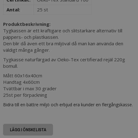
Antal:
25 st
Produktbeskrivning:
Tygkassen är ett kraftigare och slitstarkare alternativ till
pappers- och plastkassen.
Den blir då även ett bra miljöval då man kan använda den
väldigt många gånger.
Tygkasse naturfärgad av Oeko-Tex certifierad rejäl 220g
bomull.
Mått 60x16x40cm
Handtag 4x60cm
​Tvättbar i max 30 grader
25st per förpackning
Bidra till en bättre miljö och erbjud era kunder en flergångskasse.
LÄGG I ÖNSKELISTA