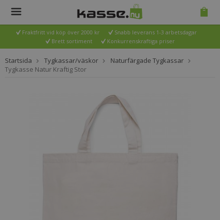
Fraktfritt vid köp över 2000 kr
Snabb leverans 1-3 arbetsdagar
Brett sortiment
Konkurrenskraftiga priser
Startsida
Tygkassar/väskor
Naturfärgade Tygkassar
Tygkasse Natur Kraftig Stor