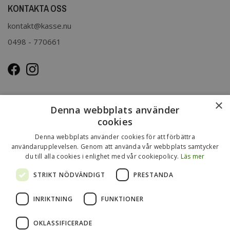
KONTAKTA OSS
kontakt@kasse.nu
0498 - 770661
OM OSS
×
Denna webbplats använder
Kasse.nu drivs och ägs av Immenco AB i Visby, Gotland.
cookies
Immenco AB har sedan 1979 bedrivit grossistförsäljning av
Denna webbplats använder cookies för att förbättra
förpackningar, presentartiklar, vykort m.m. Mer om vårt
användarupplevelsen. Genom att använda vår webbplats samtycker
du till alla cookies i enlighet med vår cookiepolicy.
Läs mer
övriga sortiment finns
på
www.gotlandsgrossisten.se
och
www.immenco.se
.
STRIKT NÖDVÄNDIGT
PRESTANDA
INRIKTNING
FUNKTIONER
OKLASSIFICERADE