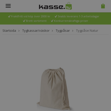
Fraktfritt vid köp över 2000 kr
Snabb leverans 1-3 arbetsdagar
Brett sortiment
Konkurrenskraftiga priser
Startsida
Tygkassar/väskor
Tygpåsar
Tygpåse Natur