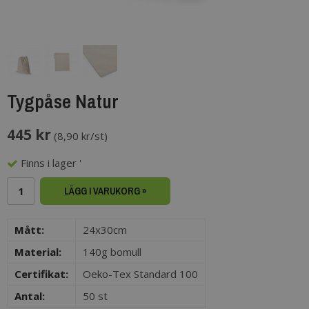
Tygpåse Natur
445 kr
(
8,90 kr/st
)
Finns i lager '
LÄGG I VARUKORG »
Mått:
24x30cm
Material:
140g bomull
Certifikat:
Oeko-Tex Standard 100
Antal:
50 st